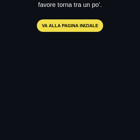
favore torna tra un po'.
VA ALLA PAGINA INIZIALE